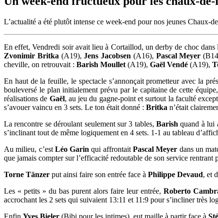
Un week-end fructueux pour les chaux-de-
L’actualité a été plutôt intense ce week-end pour nos jeunes Chaux-de
En effet, Vendredi soir avait lieu à Cortaillod, un derby de choc dans 
Zvonimir Britka
(A19),
Jens Jacobsen
(A16),
Pascal Meyer
(B14
cheville, on retrouvait :
Barish Moullet
(A19),
Gaël Vendé
(A19),
T
En haut de la feuille, le spectacle s’annonçait prometteur avec la pr
bouleversé le plan initialement prévu par le capitaine de cette équipe
réalisations de
Gaël
, au jeu du gagne-point et surtout la faculté excep
s’avouer vaincu en 3 sets. Le ton était donné :
Britka
n’était clairemen
La rencontre se déroulant seulement sur 3 tables,
Barish
quand à lui 
s’inclinant tout de même logiquement en 4 sets. 1-1 au tableau d’affic
Au milieu, c’est
Léo Garin
qui affrontait
Pascal Meyer
dans un matc
que jamais compter sur l’efficacité redoutable de son service rentrant
Torne Tänzer
put ainsi faire son entrée face à
Philippe Devaud
, et 
Les « petits » du bas purent alors faire leur entrée,
Roberto Cambr
accrochant les 2 sets qui suivaient 13:11 et 11:9 pour s’incliner très 
Enfin
Yves Bieler
(Bibi pour les intimes), eut maille à partir face à
St