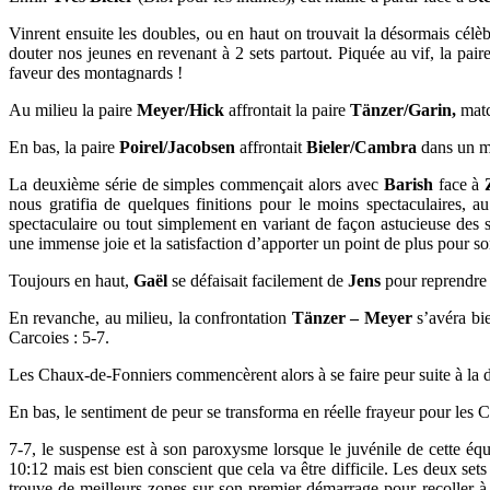
Vinrent ensuite les doubles, ou en haut on trouvait la désormais célè
douter nos jeunes en revenant à 2 sets partout. Piquée au vif, la pai
faveur des montagnards !
Au milieu la paire
Meyer/Hick
affrontait la paire
Tänzer/Garin,
matc
En bas, la paire
Poirel/Jacobsen
affrontait
Bieler/Cambra
dans un ma
La deuxième série de simples commençait alors avec
Barish
face à
nous gratifia de quelques finitions pour le moins spectaculaires, a
spectaculaire ou tout simplement en variant de façon astucieuse des se
une immense joie et la satisfaction d’apporter un point de plus pour so
Toujours en haut,
Gaël
se défaisait facilement de
Jens
pour reprendre 
En revanche, au milieu, la confrontation
Tänzer – Meyer
s’avéra bie
Carcoies : 5-7.
Les Chaux-de-Fonniers commencèrent alors à se faire peur suite à la 
En bas, le sentiment de peur se transforma en réelle frayeur pour les 
7-7, le suspense est à son paroxysme lorsque le juvénile de cette éq
10:12 mais est bien conscient que cela va être difficile. Les deux sets
trouve de meilleurs zones sur son premier démarrage pour recoller à 