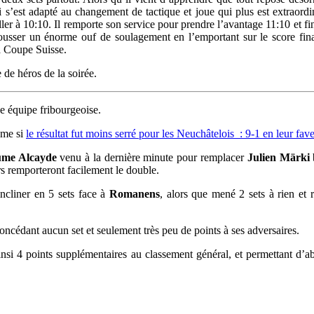
qui s’est adapté au changement de tactique et joue qui plus est extraor
ller à 10:10. Il remporte son service pour prendre l’avantage 11:10 et fi
pousser un énorme ouf de soulagement en l’emportant sur le score fin
la Coupe Suisse.
 de héros de la soirée.
e équipe fribourgeoise.
ême si
le résultat fut moins serré pour les Neuchâtelois : 9-1 en leur fave
ume Alcayde
venu à la dernière minute pour remplacer
Julien Märki
b
rs remporteront facilement le double.
ncliner en 5 sets face à
Romanens
, alors que mené 2 sets à rien et 
oncédant aucun set et seulement très peu de points à ses adversaires.
 ainsi 4 points supplémentaires au classement général, et permettant d’