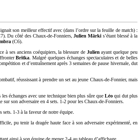
nait son meilleur effectif avec (dans l’ordre sur la feuille de match) :
7). Du côté des Chaux-de-Fonniers,
Julien Märki
s’étant blessé à la
ambra
(C6).
ace à ses anciens coéquipiers, la blessure de
Julien
ayant quelque peu
ffronter
Britka
. Malgré quelques échanges spectaculaires et de belles
pétition et d’entraînement après 3 semaines de pause hivernale, dut
ombatif, réussissant à prendre un set au jeune Chaux-de-Fonnier, mais
s les échanges avec une technique bien plus sûre que
Léo
qui dut plus
ge sur son adversaire en 4 sets. 1-2 pour les Chaux-de-Fonniers.
s sets. 1-3 à la faveur de notre équipe.
ifficile, pu tenir la dragée haute face à son adversaire expérimenté, en
ttant ainsi à son équipe de mener 2-4 au tableau d’affichage.