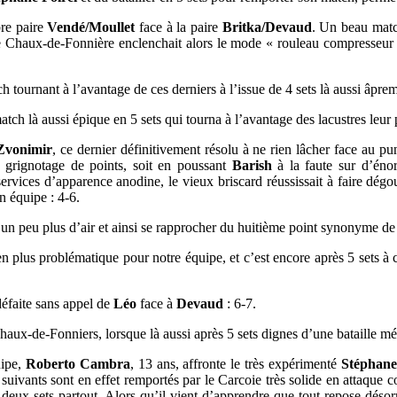
bre paire
Vendé/Moullet
face à la paire
Britka/Devaud
. Un beau match
re Chaux-de-Fonnière enclenchait alors le mode « rouleau compresseur »
h tournant à l’avantage de ces derniers à l’issue de 4 sets là aussi âp
tch là aussi épique en 5 sets qui tourna à l’avantage des lacustres leur 
Zvonimir
, ce dernier définitivement résolu à ne rien lâcher face au p
u grignotage de points, soit en poussant
Barish
à la faute sur d’énor
rvices d’apparence anodine, le vieux briscard réussissait à faire dégou
n équipe : 4-6.
un peu plus d’air et ainsi se rapprocher du huitième point synonyme de v
n plus problématique pour notre équipe, et c’est encore après 5 sets à
défaite sans appel de
Léo
face à
Devaud
: 6-7.
Chaux-de-Fonniers, lorsque là aussi après 5 sets dignes d’une bataille m
uipe,
Roberto Cambra
, 13 ans, affronte le très expérimenté
Stéphane
 suivants sont en effet remportés par le Carcoie très solide en attaque 
deux sets partout. Alors qu’il vient d’apprendre que tout repose désorm