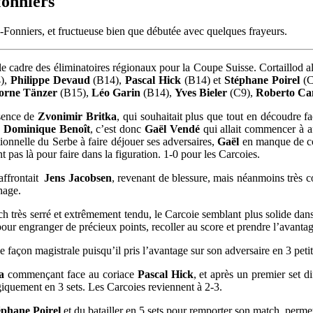
fonniers
-Fonniers, et fructueuse bien que débutée avec quelques frayeurs.
le cadre des éliminatoires régionaux pour la Coupe Suisse. Cortaillod alig
),
Philippe Devaud
(B14),
Pascal Hick
(B14) et
Stéphane Poirel
(C
orne Tänzer
(B15),
Léo Garin
(B14),
Yves Bieler
(C9),
Roberto C
ésence de
Zvonimir Britka
, qui souhaitait plus que tout en découdre f
,
Dominique Benoît
, c’est donc
Gaël Vendé
qui allait commencer à a
tionnelle du Serbe à faire déjouer ses adversaires,
Gaël
en manque de com
t pas là pour faire dans la figuration. 1-0 pour les Carcoies.
affrontait
Jens Jacobsen
, revenant de blessure, mais néanmoins très c
hage.
h très serré et extrêmement tendu, le Carcoie semblant plus solide dan
 pour engranger de précieux points, recoller au score et prendre l’avanta
de façon magistrale puisqu’il pris l’avantage sur son adversaire en 3 petit
a
commençant face au coriace
Pascal Hick
, et après un premier set d
logiquement en 3 sets. Les Carcoies reviennent à 2-3.
éphane Poirel
et du batailler en 5 sets pour remporter son match, perme