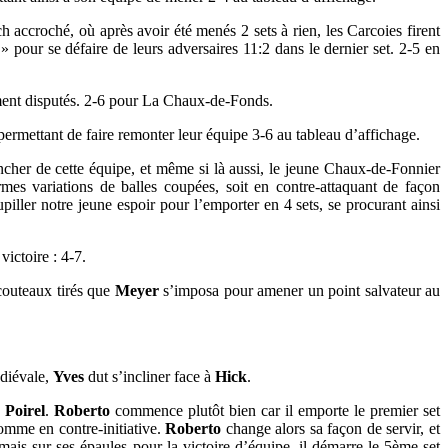
 accroché, où après avoir été menés 2 sets à rien, les Carcoies firent
 pour se défaire de leurs adversaires 11:2 dans le dernier set. 2-5 en
rement disputés. 2-6 pour La Chaux-de-Fonds.
permettant de faire remonter leur équipe 3-6 au tableau d’affichage.
uncher de cette équipe, et même si là aussi, le jeune Chaux-de-Fonnier
mes variations de balles coupées, soit en contre-attaquant de façon
piller notre jeune espoir pour l’emporter en 4 sets, se procurant ainsi
ictoire : 4-7.
 couteaux tirés que
Meyer
s’imposa pour amener un point salvateur au
édiévale,
Yves
dut s’incliner face à
Hick
.
 Poirel
.
Roberto
commence plutôt bien car il emporte le premier set
comme en contre-initiative.
Roberto
change alors sa façon de servir, et
ais sur ses épaules pour la victoire d’équipe, il démarre le 5ème set