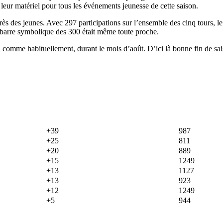
 leur matériel pour tous les événements jeunesse de cette saison.
rès des jeunes. Avec 297 participations sur l’ensemble des cinq tours, l
 barre symbolique des 300 était même toute proche.
, comme habituellement, durant le mois d’août. D’ici là bonne fin de s
+39
987
+25
811
+20
889
+15
1249
+13
1127
+13
923
+12
1249
+5
944