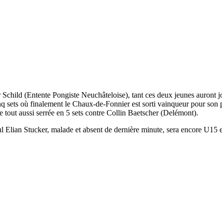
child (Entente Pongiste Neuchâteloise), tant ces deux jeunes auront jou
cinq sets où finalement le Chaux-de-Fonnier est sorti vainqueur pour son 
re tout aussi serrée en 5 sets contre Collin Baetscher (Delémont).
eul Elian Stucker, malade et absent de dernière minute, sera encore U15