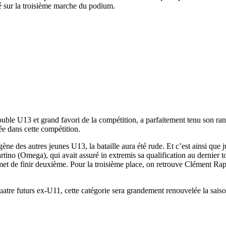
é sur la troisième marche du podium.
le U13 et grand favori de la compétition, a parfaitement tenu son rang
lée dans cette compétition.
ène des autres jeunes U13, la bataille aura été rude. Et c’est ainsi que 
 (Omega), qui avait assuré in extremis sa qualification au dernier tour
ermet de finir deuxième. Pour la troisième place, on retrouve Clément R
uatre futurs ex-U11, cette catégorie sera grandement renouvelée la sais