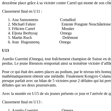
deuxième place grâce à sa victoire contre Carrel qui monte de son côt
Classement final en U11 :
Ana Sansonnens Cortaillod
Michaël Fahrer Entente Pongiste Neuchâteloise
Félicien Carrel Moutier
Eljona Iberhysaj Omega
Martin Ruch Delémont
Jean Hugounenq Omega
U13
Aurelio Guerrini (Omega), tout fraîchement champion de Suisse en doub
perdus. Le jeune Biennois remportait ainsi sa troisième victoire d’affi
Pour ce qui était des autres places au podium, par le niveau très homog
mathématiquement obtenir une médaille. Finalement Kengyro Colamartino
presque parfait avec un bilan de 5 victoires pour 2 défaites qui lui p
défaites que ses deux poursuivants.
Avec la montée en U15 de six jeunes présents ce jour et l’arrivée de q
Classement final en U13 :
Aurelio Guerrini Omega