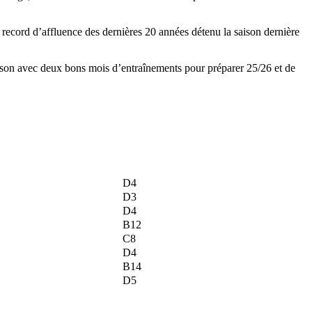
e record d’affluence des dernières 20 années détenu la saison dernière
aison avec deux bons mois d’entraînements pour préparer 25/26 et de
D4
D3
D4
B12
C8
D4
B14
D5