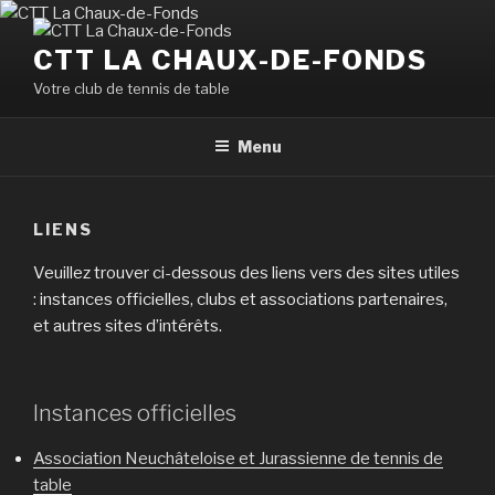
Aller
au
CTT LA CHAUX-DE-FONDS
contenu
Votre club de tennis de table
principal
Menu
LIENS
Veuillez trouver ci-dessous des liens vers des sites utiles
: instances officielles, clubs et associations partenaires,
et autres sites d’intérêts.
Instances officielles
Association Neuchâteloise et Jurassienne de tennis de
table