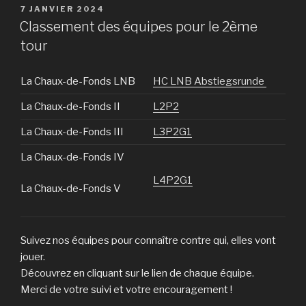
PUBLIÉ
7 JANVIER 2024
LE
Classement des équipes pour le 2ème
tour
La Chaux-de-Fonds LNB
HC LNB Abstiegsrunde
La Chaux-de-Fonds II
L2P2
La Chaux-de-Fonds III
L3P2G1
La Chaux-de-Fonds IV
L4P2G1
La Chaux-de-Fonds V
Suivez nos équipes pour connaître contre qui, elles vont
jouer.
Découvrez en cliquant sur le lien de chaque équipe.
Merci de votre suivi et votre encouragement !