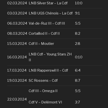
02.03.2024
LNB Silver Star – La Cdf
10:0
03.03.2024
LNB UGS Chênois – La Cdf
9:1
06.03.2024
Val-de-Ruz III – Cdf III
5:5
08.03.2024
Cortaillod II – Cdf II
8:2
15.03.2024
Cdf II – Moutier
2:8
LNB Cdf – Young Stars ZH
16.03.2024
0:10
II
17.03.2024
LNB Rapperswil II – Cdf
6:4
19.03.2024
SC Rossens – Cdf
8:7
Cdf III – Omega II
5:5
22.03.2024
Cdf V – Delémont VI
3:7