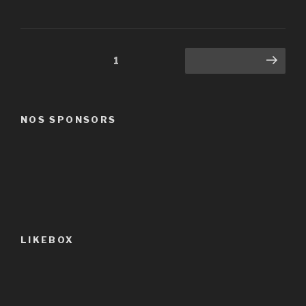
Navigation
Page
1
Page suivante
des
articles
NOS SPONSORS
LIKEBOX