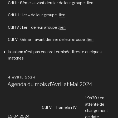
Cdf II : 8ème – avant dernier de leur groupe :
lien
Cdf III : 1er – de leur groupe :
lien
Cdf IV : 1er – de leur groupe :
lien
Cdf V : 6ème – avant dernier de leur groupe :
lien
la saison n’est pas encore terminée, il reste quelques
matches
PUBLIÉ
4 AVRIL 2024
LE
Agenda du mois d’Avril et Mai 2024
19h30 / en
attente de
Cdf V – Tramelan IV
changement
19.04.2024
de date