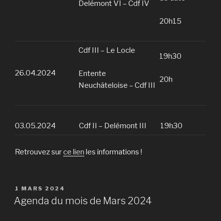
Delémont VI – Cdf IV
20h15
Cdf III – Le Locle
19h30
26.04.2024
Entente
20h
Neuchâteloise – Cdf III
03.05.2024
Cdf II – Delémont III
19h30
Retrouvez sur
ce lien
les informations !
PUBLIÉ
1 MARS 2024
LE
Agenda du mois de Mars 2024