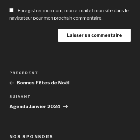
Enregistrer mon nom, mon e-mail et mon site dans le
navigateur pour mon prochain commentaire.
Navigation
Article
PRÉCÉDENT
de
précédent
Bonnes Fêtes de Noël
l’article
Article
SUIVANT
suivant
Agenda Janvier 2024
NOS SPONSORS