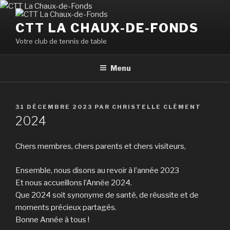
Aller
au
CTT LA CHAUX-DE-FONDS
contenu
Votre club de tennis de table
principal
Menu
PUBLIÉ
31 DÉCEMBRE 2023
PAR
CHRISTELLE CLÉMENT
LE
2024
Chers membres, chers parents et chers visiteurs,
Ensemble, nous disons au revoir à l’année 2023
Et nous accueillons l’Année 2024.
Que 2024 soit synonyme de santé, de réussite et de
moments précieux partagés.
Bonne Année à tous !