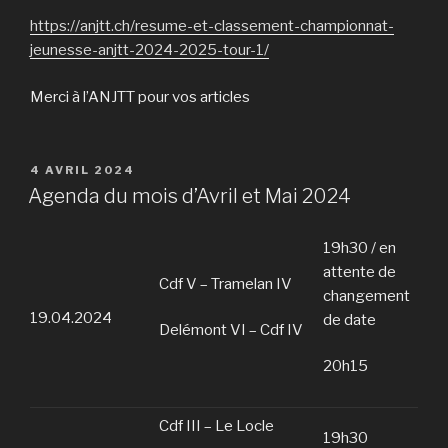
https://anjtt.ch/resume-et-classement-championnat-
jeunesse-anjtt-2024-2025-tour-1/
Merci à l’ANJTT pour vos articles
PUBLIÉ
4 AVRIL 2024
LE
Agenda du mois d’Avril et Mai 2024
19h30 / en
attente de
Cdf V – Tramelan IV
changement
19.04.2024
de date
Delémont VI – Cdf IV
20h15
Cdf III – Le Locle
19h30