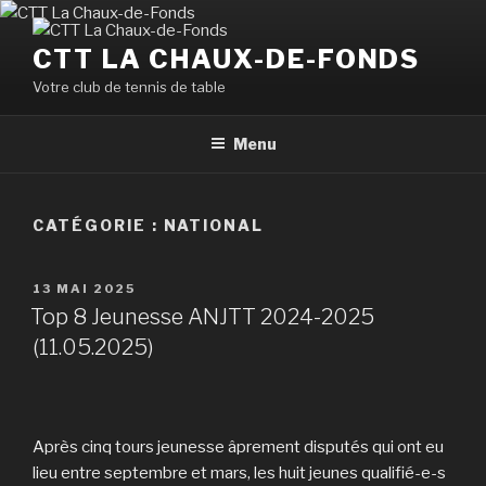
Aller
au
CTT LA CHAUX-DE-FONDS
contenu
Votre club de tennis de table
principal
Menu
CATÉGORIE :
NATIONAL
PUBLIÉ
13 MAI 2025
LE
Top 8 Jeunesse ANJTT 2024-2025
(11.05.2025)
Après cinq tours jeunesse âprement disputés qui ont eu
lieu entre septembre et mars, les huit jeunes qualifié-e-s