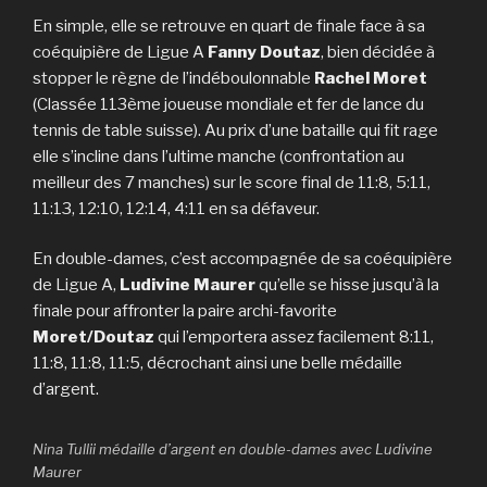
En simple, elle se retrouve en quart de finale face à sa
coéquipière de Ligue A
Fanny Doutaz
, bien décidée à
stopper le règne de l’indéboulonnable
Rachel Moret
(Classée 113ème joueuse mondiale et fer de lance du
tennis de table suisse). Au prix d’une bataille qui fit rage
elle s’incline dans l’ultime manche (confrontation au
meilleur des 7 manches) sur le score final de 11:8, 5:11,
11:13, 12:10, 12:14, 4:11 en sa défaveur.
En double-dames, c’est accompagnée de sa coéquipière
de Ligue A,
Ludivine Maurer
qu’elle se hisse jusqu’à la
finale pour affronter la paire archi-favorite
Moret/Doutaz
qui l’emportera assez facilement 8:11,
11:8, 11:8, 11:5, décrochant ainsi une belle médaille
d’argent.
Nina Tullii médaille d’argent en double-dames avec Ludivine
Maurer