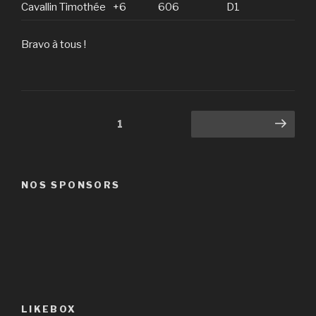
Cavallin Timothée
+6
606
D1
Bravo à tous !
Navigation
Page
1
Page suivante
des
articles
NOS SPONSORS
LIKEBOX