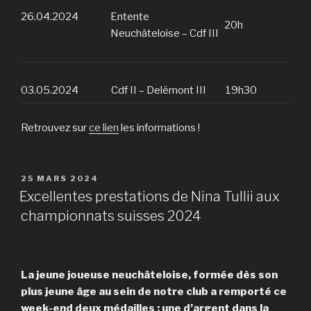
26.04.2024
Entente
20h
Neuchâteloise – Cdf III
03.05.2024
Cdf II – Delémont III
19h30
Retrouvez sur
ce lien
les informations !
PUBLIÉ
25 MARS 2024
LE
Excellentes prestations de Nina Tullii aux
championnats suisses 2024
La jeune joueuse neuchâteloise, formée dès son
plus jeune âge au sein de notre club a remporté ce
week-end deux médailles : une d’argent dans la