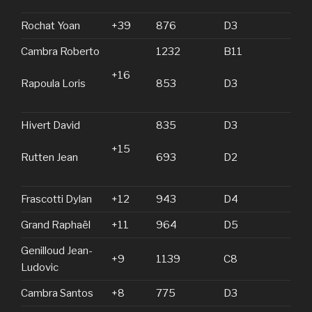
Rochat Yoan
+39
876
D3
Cambra Roberto
1232
B11
+16
Rapoula Loris
853
D3
Hivert David
835
D3
+15
Rutten Jean
693
D2
Frascotti Dylan
+12
943
D4
Grand Raphaël
+11
964
D5
Genilloud Jean-
+9
1139
C8
Ludovic
Cambra Santos
+8
775
D3