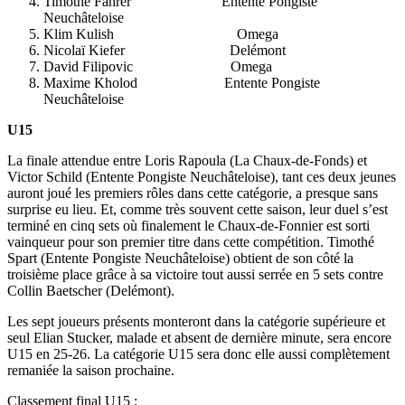
Timothé Fahrer Entente Pongiste
Neuchâteloise
Klim Kulish Omega
Nicolaï Kiefer Delémont
David Filipovic Omega
Maxime Kholod Entente Pongiste
Neuchâteloise
U15
La finale attendue entre Loris Rapoula (La Chaux-de-Fonds) et
Victor Schild (Entente Pongiste Neuchâteloise), tant ces deux jeunes
auront joué les premiers rôles dans cette catégorie, a presque sans
surprise eu lieu. Et, comme très souvent cette saison, leur duel s’est
terminé en cinq sets où finalement le Chaux-de-Fonnier est sorti
vainqueur pour son premier titre dans cette compétition. Timothé
Spart (Entente Pongiste Neuchâteloise) obtient de son côté la
troisième place grâce à sa victoire tout aussi serrée en 5 sets contre
Collin Baetscher (Delémont).
Les sept joueurs présents monteront dans la catégorie supérieure et
seul Elian Stucker, malade et absent de dernière minute, sera encore
U15 en 25-26. La catégorie U15 sera donc elle aussi complètement
remaniée la saison prochaine.
Classement final U15 :