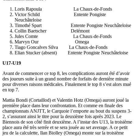
Loris Rapoula La Chaux-de-Fonds
Victor Schild Entente Pongiste
Neuchâteloise
Timothé Spart Entente Pongiste Neuchâteloise
Collin Baetscher Delémont
Jules Comte La Chaux-de-Fonds
Marvyn Our Omega
Tiago Goncalves Silva La Chaux-de-Fonds
Elian Stucker (absent) Entente Pongiste Neuchâteloise
U17-U19
Avant de commencer ce top 8, les complications auront été d’avoir
des joueurs suite à un grand nombre de forfaits de dernière minute
pour diverses raisons médicales. Finalement le top 8 s’est alors mué
en top 7.
Mattia Bondi (Cortaillod) et Valentin Hotz (Omega) auront joué la
première place dans leur confrontation. Et comme en finale des
championnats ANJTT, le Carquoie l’emporte au bout du suspens 3-
2, s’assurant ainsi le titre pour la deuxième fois après 2023. Le
Biennois de son côté finit deuxième. A l’instar des U13, la troisième
place aura été très serrée et se sera jouée au set average. A ce petit
jeu de la calculette, Ilan Biolley (Omega) monte sur la troisième