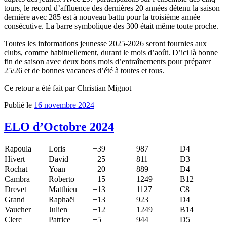
tours, le record d’affluence des dernières 20 années détenu la saison
dernière avec 285 est à nouveau battu pour la troisième année
consécutive. La barre symbolique des 300 était même toute proche.
Toutes les informations jeunesse 2025-2026 seront fournies aux
clubs, comme habituellement, durant le mois d’août. D’ici là bonne
fin de saison avec deux bons mois d’entraînements pour préparer
25/26 et de bonnes vacances d’été à toutes et tous.
Ce retour a été fait par Christian Mignot
Publié le
16 novembre 2024
ELO d’Octobre 2024
Rapoula
Loris
+39
987
D4
Hivert
David
+25
811
D3
Rochat
Yoan
+20
889
D4
Cambra
Roberto
+15
1249
B12
Drevet
Matthieu
+13
1127
C8
Grand
Raphaël
+13
923
D4
Vaucher
Julien
+12
1249
B14
Clerc
Patrice
+5
944
D5