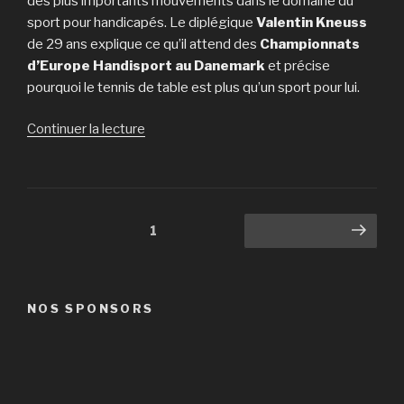
des plus importants mouvements dans le domaine du
sport pour handicapés. Le diplégique
Valentin Kneuss
de 29 ans explique ce qu’il attend des
Championnats
d’Europe Handisport au Danemark
et précise
pourquoi le tennis de table est plus qu’un sport pour lui.
de
Continuer la lecture
« Prévisions
Championnats
d’Europe
Handisport »
Navigation
Page
1
Page suivante
des
articles
NOS SPONSORS