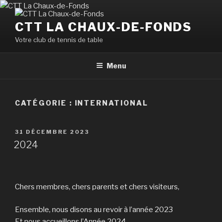
Aller
au
CTT LA CHAUX-DE-FONDS
contenu
Votre club de tennis de table
principal
Menu
CATÉGORIE :
INTERNATIONAL
PUBLIÉ
31 DÉCEMBRE 2023
LE
2024
Chers membres, chers parents et chers visiteurs,
Ensemble, nous disons au revoir à l’année 2023
Et nous accueillons l’Année 2024.