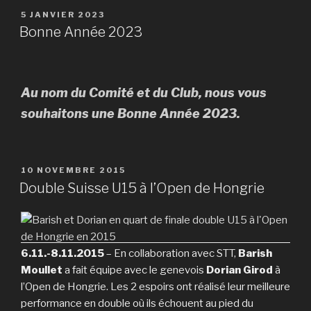
PUBLIÉ
5 JANVIER 2023
LE
Bonne Année 2023
Au nom du Comité et du Club, nous vous
souhaitons une Bonne Année 2023.
PUBLIÉ
10 NOVEMBRE 2015
LE
Double Suisse U15 à l’Open de Hongrie
6.11.-8.11.2015
– En collaboration avec STT,
Barish
Moullet
a fait équipe avec le genevois
Dorian Girod
à
l’Open de Hongrie. Les 2 espoirs ont réalisé leur meilleure
performance en double où ils échouent au pied du