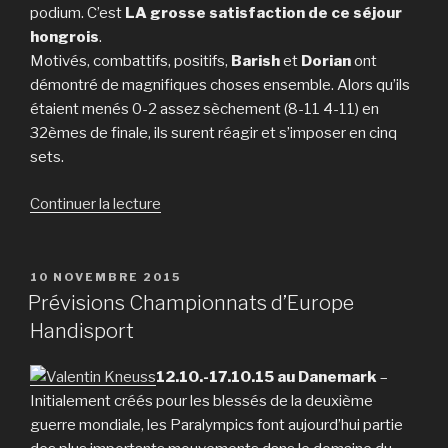
podium. C’est
LA grosse satisfaction de ce séjour
hongrois
.
Motivés, combattifs, positifs,
Barish
et
Dorian
ont
démontré de magnifiques choses ensemble. Alors qu’ils
étaient menés 0-2 assez sèchement (8-11 4-11) en
32èmes de finale, ils surent réagir et s’imposer en cinq
sets.
de
Continuer la lecture
« Double
Suisse
U15
PUBLIÉ
10 NOVEMBRE 2015
LE
à
Prévisions Championnats d’Europe
l’Open
Handisport
de
Hongrie »
12.10.-17.10.15 au Danemark
–
Initialement créés pour les blessés de la deuxième
guerre mondiale, les Paralympics font aujourd’hui partie