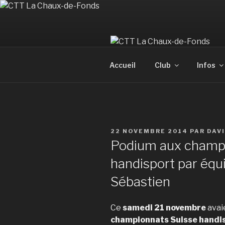
Aller
au
contenu
principal
Accueil
Club
Infos
PUBLIÉ
22 NOVEMBRE 2014
PAR
DAV
LE
Podium aux champi
handisport par équi
Sébastien
Ce
samedi 21 novembre
avaie
championnats Suisse handis