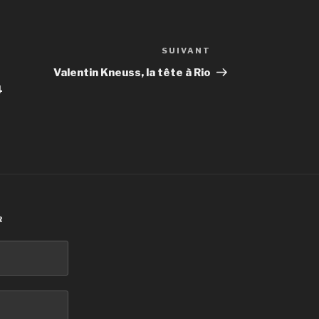
SUIVANT
Article
suivant
Valentin Kneuss, la tête à Rio
4
R