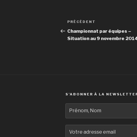
Navigation
Article
PRÉCÉDENT
de
précédent
Championnat par équipes –
Situation au 9 novembre 201
l’article
S’ABONNER À LA NEWSLETTE