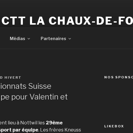
CTT LA CHAUX-DE-F
Votre club de tennis de table
Médias
Partenaires
NOS SPONS
ID HIVERT
onnats Suisse
pe pour Valentin et
nt lieu à Nottwil les
29ème
LIKEBOX
port par équipe
. Les frères Kneuss