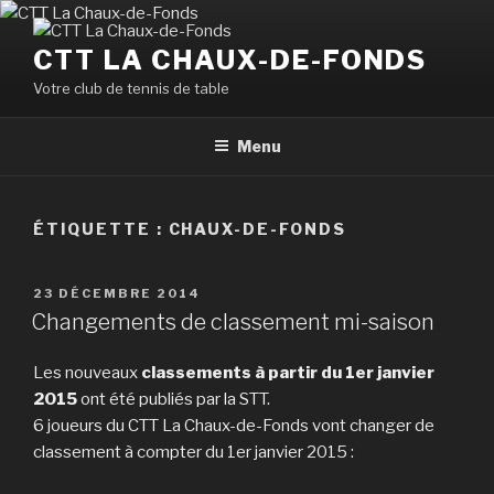
Aller
au
CTT LA CHAUX-DE-FONDS
contenu
Votre club de tennis de table
principal
Menu
ÉTIQUETTE :
CHAUX-DE-FONDS
PUBLIÉ
23 DÉCEMBRE 2014
LE
Changements de classement mi-saison
Les nouveaux
classements à partir du 1er janvier
2015
ont été publiés par la STT.
6 joueurs du CTT La Chaux-de-Fonds vont changer de
classement à compter du 1er janvier 2015 :