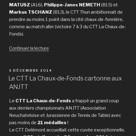
MATUSZ
(A16),
Philippe-Janos NEMETH
(B15) et
Markus TSCHANZ
(B13), le CTT Thun ambitionnait de
prendre au moins 1 point dans la cité chaux-de-fonnière,
comme au match aller (victoire 7 à 3 du CTT La Chaux-de-
Fonds).
de
Continuer la lecture
« LNC
vs
Thun
PUBLIÉ
5 DÉCEMBRE 2014
LE
–
Le CTT La Chaux-de-Fonds cartonne aux
Victoire
ANJTT
9
à
Le
CTT La Chaux-de-Fonds
a frappé un grand coup
1 »
aux derniers championnats ANJTT (Association
Neuchateloise et Jurassienne de Tennis de Table) avec
pas moins de
21 médailles
!
Le CTT Delémont accueillait cette cuvée exceptionnelle,