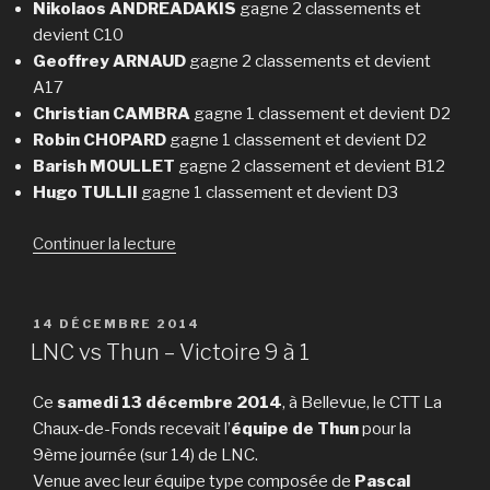
Nikolaos ANDREADAKIS
gagne 2 classements et
devient C10
Geoffrey ARNAUD
gagne 2 classements et devient
A17
Christian CAMBRA
gagne 1 classement et devient D2
Robin CHOPARD
gagne 1 classement et devient D2
Barish MOULLET
gagne 2 classement et devient B12
Hugo TULLII
gagne 1 classement et devient D3
de
Continuer la lecture
« Changements
de
classement
PUBLIÉ
14 DÉCEMBRE 2014
LE
mi-
LNC vs Thun – Victoire 9 à 1
saison »
Ce
samedi 13 décembre 2014
, à Bellevue, le CTT La
Chaux-de-Fonds recevait l’
équipe de Thun
pour la
9ème journée (sur 14) de LNC.
Venue avec leur équipe type composée de
Pascal