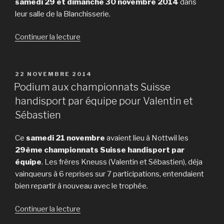
samedi 29 et dimanche 30 novembre 2014
dans
leur salle de la Blanchisserie.
de
Continuer la lecture
« Le
CTT
La
PUBLIÉ
22 NOVEMBRE 2014
LE
Chaux-
Podium aux championnats Suisse
de-
handisport par équipe pour Valentin et
Fonds
Sébastien
cartonne
aux
Ce
samedi 21 novembre
avaient lieu à Nottwil les
ANJTT »
29ème championnats Suisse handisport par
équipe
. Les frères Kneuss (Valentin et Sébastien), déja
vainqueurs à 6 reprises sur 7 participations, entendaient
bien repartir à nouveau avec le trophée.
de
Continuer la lecture
« Podium