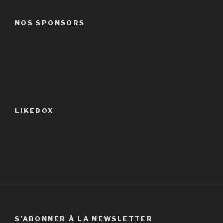
par
équipes
NOS SPONSORS
–
Situation
au
9
novembre
2014 »
LIKEBOX
S’ABONNER À LA NEWSLETTER