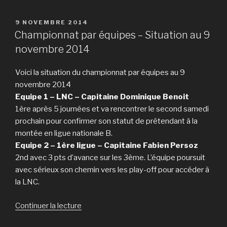
aux
championnats
PUBLIÉ
9 NOVEMBRE 2014
LE
Suisse
Championnat par équipes – Situation au 9
handisport
novembre 2014
par
équipe
Voici la situation du championnat par équipes au 9
pour
novembre 2014
Valentin
Equipe 1 – LNC – Capitaine Dominique Benoit
et
1ère après 5 journées et va rencontrer le second samedi
Sébastien »
prochain pour confirmer son statut de prétendant à la
montée en ligue nationale B.
Equipe 2 – 1ère ligue – Capitaine Fabien Persoz
2nd avec 3 pts d’avance sur les 3ème. L’équipe poursuit
avec sérieux son chemin vers les play-off pour accéder à
la LNC.
de
Continuer la lecture
« Championnat