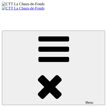
Aller
au
contenu
CTT La Chaux-de-Fonds
principal
Votre club de tennis de table
Menu