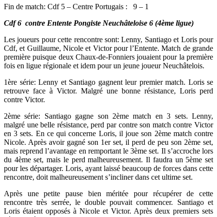
Fin de match: Cdf 5 – Centre Portugais : 9 – 1
Cdf 6 contre Entente Pongiste Neuchâteloise 6 (4ème ligue)
Les joueurs pour cette rencontre sont: Lenny, Santiago et Loris pour
Cdf, et Guillaume, Nicole et Victor pour l’Entente. Match de grande
première puisque deux Chaux-de-Fonniers jouaient pour la première
fois en ligue régionale et idem pour un jeune joueur Neuchâtelois.
1ère série: Lenny et Santiago gagnent leur premier match. Loris se
retrouve face à Victor. Malgré une bonne résistance, Loris perd
contre Victor.
2ème série: Santiago gagne son 2ème match en 3 sets. Lenny,
malgré une belle résistance, perd par contre son match contre Victor
en 3 sets. En ce qui concerne Loris, il joue son 2ème match contre
Nicole. Après avoir gagné son 1er set, il perd de peu son 2ème set,
mais reprend l’avantage en remportant le 3ème set. Il s’accroche lors
du 4ème set, mais le perd malheureusement. Il faudra un 5ème set
pour les départager. Loris, ayant laissé beaucoup de forces dans cette
rencontre, doit malheureusement s’incliner dans cet ultime set.
Après une petite pause bien méritée pour récupérer de cette
rencontre très serrée, le double pouvait commencer. Santiago et
Loris étaient opposés à Nicole et Victor. Après deux premiers sets