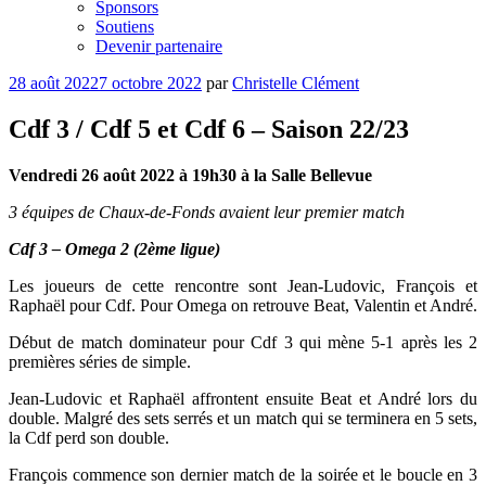
Sponsors
Soutiens
Devenir partenaire
Publié
28 août 2022
7 octobre 2022
par
Christelle Clément
le
Cdf 3 / Cdf 5 et Cdf 6 – Saison 22/23
Vendredi 26 août 2022 à 19h30 à la Salle Bellevue
3 équipes de Chaux-de-Fonds avaient leur premier match
Cdf 3 – Omega 2 (2ème ligue)
Les joueurs de cette rencontre sont Jean-Ludovic, François et
Raphaël pour Cdf. Pour Omega on retrouve Beat, Valentin et André.
Début de match dominateur pour Cdf 3 qui mène 5-1 après les 2
premières séries de simple.
Jean-Ludovic et Raphaël affrontent ensuite Beat et André lors du
double. Malgré des sets serrés et un match qui se terminera en 5 sets,
la Cdf perd son double.
François commence son dernier match de la soirée et le boucle en 3