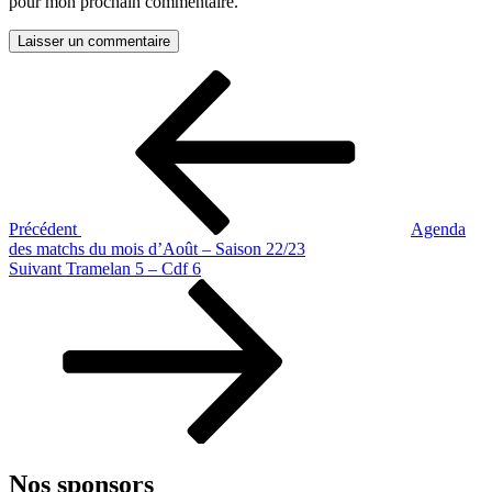
pour mon prochain commentaire.
Navigation
Article
précédent
de
l’article
Précédent
Agenda
des matchs du mois d’Août – Saison 22/23
Article
Suivant
Tramelan 5 – Cdf 6
suivant
Nos sponsors