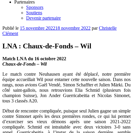
Partenaires
Sponsors
Soutiens
Devenir partenaire
Publié le
15 novembre 2022
18 novembre 2022
par
Christelle
Clément
LNA : Chaux-de-Fonds – Wil
Match LNA du 16 octobre 2022
Chaux-de-Fonds – Wil
Le match contre Neuhausen ayant été déplacé, notre première
équipe accueillait Wil pour entamer cette nouvelle saison. Dans nos
rangs, nous avions Gaël Vendé, Simon Schaffter et Julien Märki. Du
côté saint-gallois, nous retrouvions Elia Schmid (plusieurs fois
champion Suisse), Jon Ander Guerricabeitia et Nicolas Simonet,
tous 3 classés A20.
Début de rencontre compliquée, puisque seul Julien gagne un simple
contre Simonet après les deux premières rondes, ce qui lui permet
d’exorciser ses vieux démons après une saison 2021-2022
compliquée. Schmid est intraitable avec deux victoires 3-0 sans
appel. Guerricabeitia, à l’instar de la saison dernière, semble