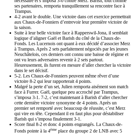
nécessaire et s’imposa 3-0 contre Merz. Barish, tout comme
ses partenaires, remporta tranquillement sa rencontre face à
Trampus.
4-2 avant le double. Une victoire dans cet exercice permettrait
aux Chaux-de-Fonniers d’entrevoir leur première victoire de
la saison.
Suite à leur belle victoire face à Rapperswil-Jona, il semblait
logique d’aligner Gaël et Barish du côté de la Chaux-de-
Fonds. Les Lucernois ont quant à eux décidé d’associer Merz
à Trampus. Après 2 sets parfaitement négociés par les jeunes
Neuchâtelois, ces derniers ont connu une baisse de régime et
ont vu leurs adversaires revenir à 2 sets partout.
Heureusement, ils furent en mesure d’aller chercher la victoire
dans le set décisif.
5-2. Les Chaux-de-Fonniers peuvent même rêver d’une
victoire 8-2 qui leur rapporterait 4 points.
Malgré la perte d’un set, Julien remporta aisément son match
face à Furrer. Gaël, quelque peu accroché par Trampus,
s’imposa 3-1. 7-2, c’est maintenant à Barish d’aller chercher
cette dernière victoire synonyme de 4 points. Après un
premier set remporté avec beaucoup de réussite, c’est Merz
qui vire en tête. Cependant il en faut plus pour déstabiliser
Barish qui s’imposa finalement 3-1.
Score final 8-2 et donc 4 points engrangés. La Chaux-de-
ème
Fonds pointe à la 4
place du groupe 2 de LNB avec 5