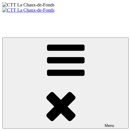
Aller
au
contenu
CTT La Chaux-de-Fonds
principal
Votre club de tennis de table
Menu