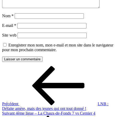
Nom
*
E-mail
*
Site web
Enregistrer mon nom, mon e-mail et mon site dans le navigateur
pour mon prochain commentaire.
Navigation
Article
précédent
de
l’article
Précédent
LNB :
Défaite amère, mais des jeunes qui ont tout donné !
Article
Suivant
4ème ligue – La Chaux-de-Fonds 7 vs Cernier 4