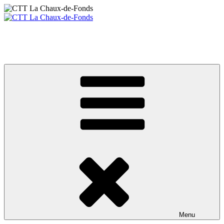
Aller
au
contenu
CTT La Chaux-de-Fonds
principal
Votre club de tennis de table
Menu