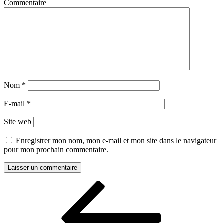
Commentaire
Nom
*
E-mail
*
Site web
Enregistrer mon nom, mon e-mail et mon site dans le navigateur
pour mon prochain commentaire.
Navigation
Article
précédent
de
l’article