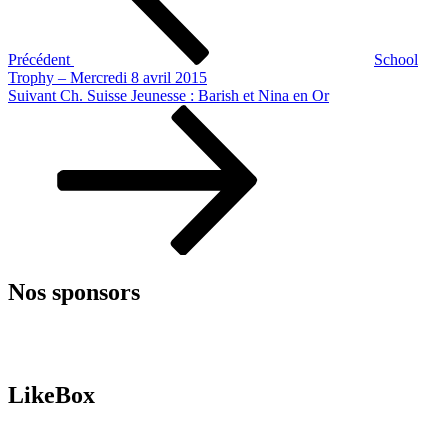
Précédent
School
Trophy – Mercredi 8 avril 2015
Article
Suivant
Ch. Suisse Jeunesse : Barish et Nina en Or
suivant
Nos sponsors
LikeBox