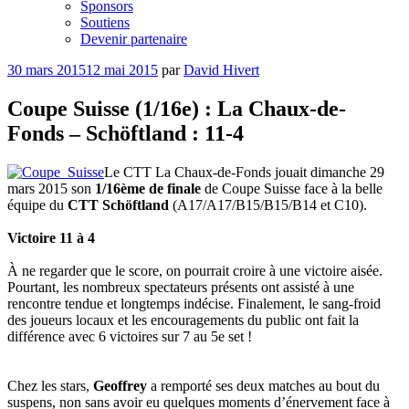
Sponsors
Soutiens
Devenir partenaire
Publié
30 mars 2015
12 mai 2015
par
David Hivert
le
Coupe Suisse (1/16e) : La Chaux-de-
Fonds – Schöftland : 11-4
Le CTT La Chaux-de-Fonds jouait dimanche 29
mars 2015 son
1/16ème de finale
de Coupe Suisse face à la belle
équipe du
CTT Schöftland
(A17/A17/B15/B15/B14 et C10).
Victoire 11 à 4
À ne regarder que le score, on pourrait croire à une victoire aisée.
Pourtant, les nombreux spectateurs présents ont assisté à une
rencontre tendue et longtemps indécise. Finalement, le sang-froid
des joueurs locaux et les encouragements du public ont fait la
différence avec 6 victoires sur 7 au 5e set !
Chez les stars,
Geoffrey
a remporté ses deux matches au bout du
suspens, non sans avoir eu quelques moments d’énervement face à