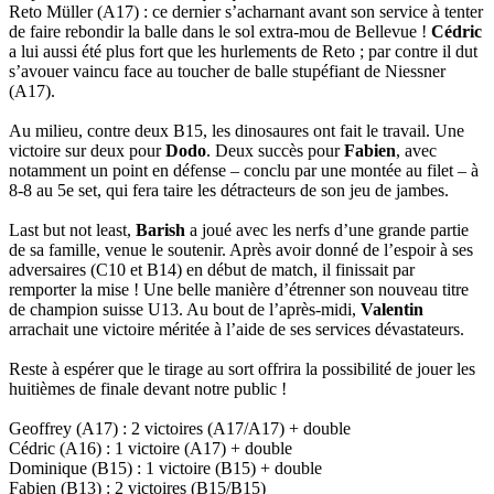
Reto Müller (A17) : ce dernier s’acharnant avant son service à tenter
de faire rebondir la balle dans le sol extra-mou de Bellevue !
Cédric
a lui aussi été plus fort que les hurlements de Reto ; par contre il dut
s’avouer vaincu face au toucher de balle stupéfiant de Niessner
(A17).
Au milieu, contre deux B15, les dinosaures ont fait le travail. Une
victoire sur deux pour
Dodo
. Deux succès pour
Fabien
, avec
notamment un point en défense – conclu par une montée au filet – à
8-8 au 5e set, qui fera taire les détracteurs de son jeu de jambes.
Last but not least,
Barish
a joué avec les nerfs d’une grande partie
de sa famille, venue le soutenir. Après avoir donné de l’espoir à ses
adversaires (C10 et B14) en début de match, il finissait par
remporter la mise ! Une belle manière d’étrenner son nouveau titre
de champion suisse U13. Au bout de l’après-midi,
Valentin
arrachait une victoire méritée à l’aide de ses services dévastateurs.
Reste à espérer que le tirage au sort offrira la possibilité de jouer les
huitièmes de finale devant notre public !
Geoffrey (A17) : 2 victoires (A17/A17) + double
Cédric (A16) : 1 victoire (A17) + double
Dominique (B15) : 1 victoire (B15) + double
Fabien (B13) : 2 victoires (B15/B15)