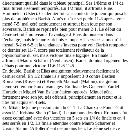
directement qualifié dans le tableau principal. Ses 1/8ème et 1/4 de
final furent aisément remportés. En 1/2 final, il affronta Elias
Hardmeieir (Uster). Ce dernier fut sans conteste le joueur qui posa le
plus de problème à Barish. Après un 1er set perdu 11-8 après avoir
mené 7-5, mal géré tactiquement et surtout bien joué par son
adversaire, Barish se reprit très bien pour mener 2-1. Le début du
4ème set fut à nouveau à l’avantage d’Elias dominateur dans
l’échange, mais le jeune zurichois « loupa » 2 services alors qu’il
menait 5-2 et 6-5 et la tendance s’inversa pour voir Barish remporter
ce dernier set 11-7, score pas totalement révélateur de la
physionomie du set, mais victoire finale logique. En finale il
affrontait Mauro Schärrer (Neuhausen). Barish domina largement les
débats pour une victoire 11-6 11-6 11-5.
En double, Barish et Elias atteignirent relativement facilement le
dernier carré. En 1/2 finale ils s’imposèrent 3-0 contre Bastien
Romanens (Rossens) et Kenneth Manixab (Matran), malgré un
2ème set remporté aux avantages. En finale les Genevois Yardel
Hurtado et Miguel Van Es leur étaient opposés. Miguel gêna
fortement avec son jeu très offensif, principalement en retour et le
titre fut acquis en 4 sets.
En Mixte, le jeune pensionnaire du CTT La Chaux-de-Fonds était
associé à Krishna Sheth (Gland). Le parcours des deux Romands fut
assez compliqué avec des victoires en 5 sets en 1/4 de finale et en 4
sets serrés en 1/2. La finale attendue contre Mauro Schärrer et
Ursina Stamm (Affoltern) eut néanmoins lieu. Le 3ème set de ce