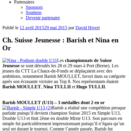
Partenaires
Sponsors
Soutiens
Devenir partenaire
Publié le
12 avril 2015
29 mai 2015
par
David Hivert
Ch. Suisse Jeunesse : Barish et Nina en
Or
Les
championnats de Suisse
Jeunesse
se sont déroulés les 28 et 29 mars à Port (Berne). Les
jeunes du CTT La Chaux-de-Fonds se déplaçaient avec des
ambitions, notamment Barish MOULLET, favori dans sa catégorie
après son écrasante victoire au Top 8. Nos représentants étaient
Barish MOULLET
,
Nina TULLII
et
Hugo TULLII
.
Barish MOULLET (U13) – 3 médailles dont 2 en or
Barish a réalisé une compétition presque
parfaite puisqu’il devient champion Suisse 2015 en Simple U13,
Double U13 et finit 2ème en double Mixte U13. Son parcours en
simple fut particulièrement impressionnant puisqu’il n’égara qu’un
seul set durant le tournoi. Comme l’année passée, Barish fut