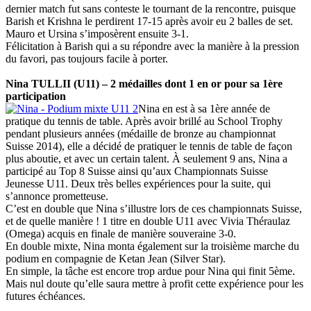
dernier match fut sans conteste le tournant de la rencontre, puisque
Barish et Krishna le perdirent 17-15 après avoir eu 2 balles de set.
Mauro et Ursina s’imposèrent ensuite 3-1.
Félicitation à Barish qui a su répondre avec la manière à la pression
du favori, pas toujours facile à porter.
Nina TULLII (U11) – 2 médailles dont 1 en or pour sa 1ère
participation
Nina en est à sa 1ère année de
pratique du tennis de table. Après avoir brillé au School Trophy
pendant plusieurs années (médaille de bronze au championnat
Suisse 2014), elle a décidé de pratiquer le tennis de table de façon
plus aboutie, et avec un certain talent. À seulement 9 ans, Nina a
participé au Top 8 Suisse ainsi qu’aux Championnats Suisse
Jeunesse U11. Deux très belles expériences pour la suite, qui
s’annonce prometteuse.
C’est en double que Nina s’illustre lors de ces championnats Suisse,
et de quelle manière ! 1 titre en double U11 avec Vivia Théraulaz
(Omega) acquis en finale de manière souveraine 3-0.
En double mixte, Nina monta également sur la troisième marche du
podium en compagnie de Ketan Jean (Silver Star).
En simple, la tâche est encore trop ardue pour Nina qui finit 5ème.
Mais nul doute qu’elle saura mettre à profit cette expérience pour les
futures échéances.