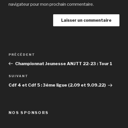
navigateur pour mon prochain commentaire.
Navigation
Article
PRÉCÉDENT
de
précédent
Championnat Jeunesse ANJTT 22-23 : Tour 1
l’article
Article
SUIVANT
suivant
Cdf 4 et Cdf 5 : 3ème ligue (2.09 et 9.09.22)
NOS SPONSORS