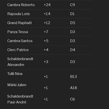
Cambra Roberto
+24
C9
Rapoula Loris
+14
D1
Grand Raphaël
+12
D5
Panza Tessa
+7
D3
Cambra Santos
+5
D3
Clerc Patrice
+4
D4
Schaldenbrandt
+3
D3
Alexandre
Tullii Nina
+1
B13
Märki Julien
+1
A18
Schaldenbrandt
+1
C6
Paul-André