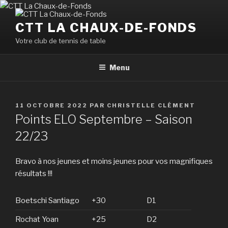
Aller
au
CTT LA CHAUX-DE-FONDS
contenu
Votre club de tennis de table
principal
Menu
PUBLIÉ
11 OCTOBRE 2022
PAR
CHRISTELLE CLÉMENT
LE
Points ELO Septembre – Saison
22/23
Bravo à nos jeunes et moins jeunes pour vos magnifiques
résultats !!!
Boetschi Santiago
+30
D1
Rochat Yoan
+25
D2