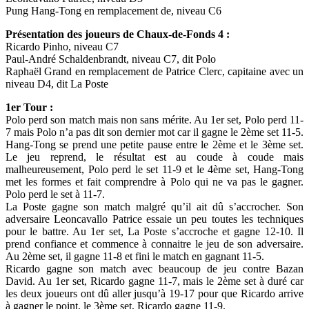
Pung Hang-Tong en remplacement de, niveau C6
Présentation des joueurs de Chaux-de-Fonds 4 :
Ricardo Pinho, niveau C7
Paul-André Schaldenbrandt, niveau C7, dit Polo
Raphaël Grand en remplacement de Patrice Clerc, capitaine avec un
niveau D4, dit La Poste
1er Tour :
Polo perd son match mais non sans mérite. Au 1er set, Polo perd 11-
7 mais Polo n’a pas dit son dernier mot car il gagne le 2ème set 11-5.
Hang-Tong se prend une petite pause entre le 2ème et le 3ème set.
Le jeu reprend, le résultat est au coude à coude mais
malheureusement, Polo perd le set 11-9 et le 4ème set, Hang-Tong
met les formes et fait comprendre à Polo qui ne va pas le gagner.
Polo perd le set à 11-7.
La Poste gagne son match malgré qu’il ait dû s’accrocher. Son
adversaire Leoncavallo Patrice essaie un peu toutes les techniques
pour le battre. Au 1er set, La Poste s’accroche et gagne 12-10. Il
prend confiance et commence à connaitre le jeu de son adversaire.
Au 2ème set, il gagne 11-8 et fini le match en gagnant 11-5.
Ricardo gagne son match avec beaucoup de jeu contre Bazan
David. Au 1er set, Ricardo gagne 11-7, mais le 2ème set à duré car
les deux joueurs ont dû aller jusqu’à 19-17 pour que Ricardo arrive
à gagner le point, le 3ème set, Ricardo gagne 11-9.