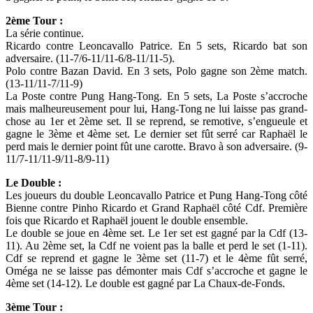
2ème Tour :
La série continue.
Ricardo contre Leoncavallo Patrice. En 5 sets, Ricardo bat son
adversaire. (11-7/6-11/11-6/8-11/11-5).
Polo contre Bazan David. En 3 sets, Polo gagne son 2ème match.
(13-11/11-7/11-9)
La Poste contre Pung Hang-Tong. En 5 sets, La Poste s’accroche
mais malheureusement pour lui, Hang-Tong ne lui laisse pas grand-
chose au 1er et 2ème set. Il se reprend, se remotive, s’engueule et
gagne le 3ème et 4ème set. Le dernier set fût serré car Raphaël le
perd mais le dernier point fût une carotte. Bravo à son adversaire. (9-
11/7-11/11-9/11-8/9-11)
Le Double :
Les joueurs du double Leoncavallo Patrice et Pung Hang-Tong côté
Bienne contre Pinho Ricardo et Grand Raphaël côté Cdf. Première
fois que Ricardo et Raphaël jouent le double ensemble.
Le double se joue en 4ème set. Le 1er set est gagné par la Cdf (13-
11). Au 2ème set, la Cdf ne voient pas la balle et perd le set (1-11).
Cdf se reprend et gagne le 3ème set (11-7) et le 4ème fût serré,
Oméga ne se laisse pas démonter mais Cdf s’accroche et gagne le
4ème set (14-12). Le double est gagné par La Chaux-de-Fonds.
3ème Tour :