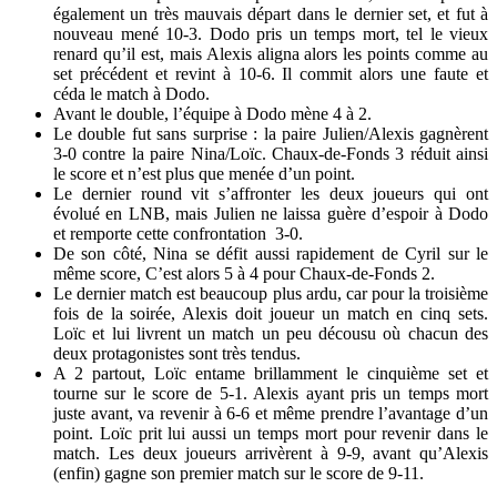
également un très mauvais départ dans le dernier set, et fut à
nouveau mené 10-3. Dodo pris un temps mort, tel le vieux
renard qu’il est, mais Alexis aligna alors les points comme au
set précédent et revint à 10-6. Il commit alors une faute et
céda le match à Dodo.
Avant le double, l’équipe à Dodo mène 4 à 2.
Le double fut sans surprise : la paire Julien/Alexis gagnèrent
3-0 contre la paire Nina/Loïc. Chaux-de-Fonds 3 réduit ainsi
le score et n’est plus que menée d’un point.
Le dernier round vit s’affronter les deux joueurs qui ont
évolué en LNB, mais Julien ne laissa guère d’espoir à Dodo
et remporte cette confrontation 3-0.
De son côté, Nina se défit aussi rapidement de Cyril sur le
même score, C’est alors 5 à 4 pour Chaux-de-Fonds 2.
Le dernier match est beaucoup plus ardu, car pour la troisième
fois de la soirée, Alexis doit joueur un match en cinq sets.
Loïc et lui livrent un match un peu décousu où chacun des
deux protagonistes sont très tendus.
A 2 partout, Loïc entame brillamment le cinquième set et
tourne sur le score de 5-1. Alexis ayant pris un temps mort
juste avant, va revenir à 6-6 et même prendre l’avantage d’un
point. Loïc prit lui aussi un temps mort pour revenir dans le
match. Les deux joueurs arrivèrent à 9-9, avant qu’Alexis
(enfin) gagne son premier match sur le score de 9-11.