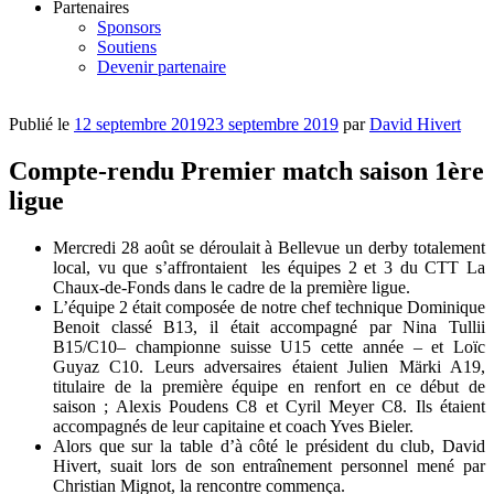
Partenaires
Sponsors
Soutiens
Devenir partenaire
Publié le
12 septembre 2019
23 septembre 2019
par
David Hivert
Compte-rendu Premier match saison 1ère
ligue
Mercredi 28 août se déroulait à Bellevue un derby totalement
local, vu que s’affrontaient les équipes 2 et 3 du CTT La
Chaux-de-Fonds dans le cadre de la première ligue.
L’équipe 2 était composée de notre chef technique Dominique
Benoit classé B13, il était accompagné par Nina Tullii
B15/C10– championne suisse U15 cette année – et Loïc
Guyaz C10. Leurs adversaires étaient Julien Märki A19,
titulaire de la première équipe en renfort en ce début de
saison ; Alexis Poudens C8 et Cyril Meyer C8. Ils étaient
accompagnés de leur capitaine et coach Yves Bieler.
Alors que sur la table d’à côté le président du club, David
Hivert, suait lors de son entraînement personnel mené par
Christian Mignot, la rencontre commença.