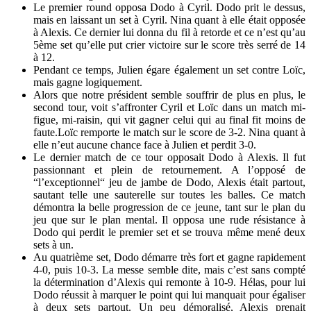
Le premier round opposa Dodo à Cyril. Dodo prit le dessus,
mais en laissant un set à Cyril. Nina quant à elle était opposée
à Alexis. Ce dernier lui donna du fil à retorde et ce n’est qu’au
5
ème
set qu’elle put crier victoire sur le score très serré de 14
à 12.
Pendant ce temps, Julien égare également un set contre Loïc,
mais gagne logiquement.
Alors que notre président semble souffrir de plus en plus, le
second tour, voit s’affronter Cyril et Loïc dans un match mi-
figue, mi-raisin, qui vit gagner celui qui au final fit moins de
faute.Loïc remporte le match sur le score de 3-2. Nina quant à
elle n’eut aucune chance face à Julien et perdit 3-0.
Le dernier match de ce tour opposait Dodo à Alexis. Il fut
passionnant et plein de retournement. A l’opposé de
“l’exceptionnel“ jeu de jambe de Dodo, Alexis était partout,
sautant telle une sauterelle sur toutes les balles. Ce match
démontra la belle progression de ce jeune, tant sur le plan du
jeu que sur le plan mental. Il opposa une rude résistance à
Dodo qui perdit le premier set et se trouva même mené deux
sets à un.
Au quatrième set, Dodo démarre très fort et gagne rapidement
4-0, puis 10-3. La messe semble dite, mais c’est sans compté
la détermination d’Alexis qui remonte à 10-9. Hélas, pour lui
Dodo réussit à marquer le point qui lui manquait pour égaliser
à deux sets partout. Un peu démoralisé, Alexis prenait