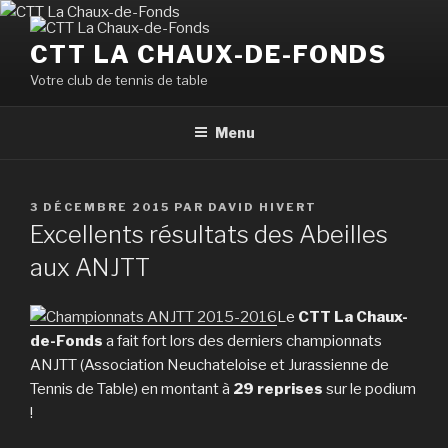
Aller
au
CTT LA CHAUX-DE-FONDS
contenu
Votre club de tennis de table
principal
Menu
PUBLIÉ
3 DÉCEMBRE 2015
PAR
DAVID HIVERT
LE
Excellents résultats des Abeilles
aux ANJTT
Le
CTT La Chaux-
de-Fonds
a fait fort lors des derniers championnats
ANJTT (Association Neuchateloise et Jurassienne de
Tennis de Table) en montant à
29 reprises
sur le podium
!