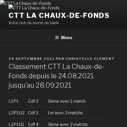
Aller
au
CTT LA CHAUX-DE-FONDS
contenu
Votre club de tennis de table
principal
Menu
PUBLIÉ
24 SEPTEMBRE 2021
PAR
CHRISTELLE CLÉMENT
LE
Classement CTT La Chaux-de-
Fonds depuis le 24.08.2021
jusqu’au 28.09.2021
L1P1
Cdf 2
5ème avec 1 match
L2P1G2
Cdf 3
1er avec 3 matchs
L2P1G1
Cdf 4
3ème avec 2 matchs