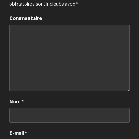
obligatoires sont indiqués avec
*
Commentaire
Nom
*
E-mail
*