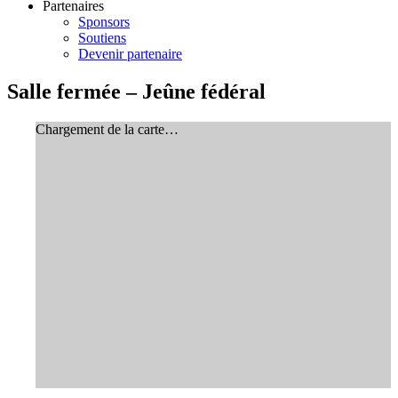
Partenaires
Sponsors
Soutiens
Devenir partenaire
Salle fermée – Jeûne fédéral
Chargement de la carte…