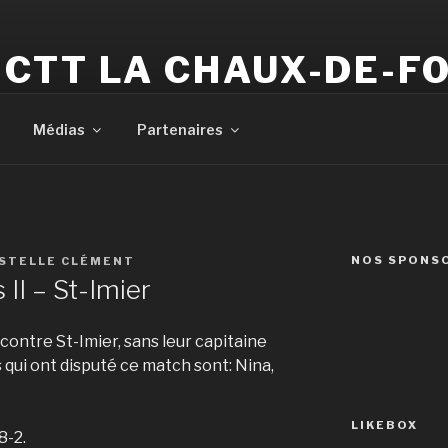
CTT LA CHAUX-DE-F
Votre club de tennis de table
Médias
Partenaires
NOS SPONS
STELLE CLÉMENT
II – St-Imier
contre St-Imier, sans leur capitaine
 qui ont disputé ce match sont: Nina,
LIKEBOX
8-2.