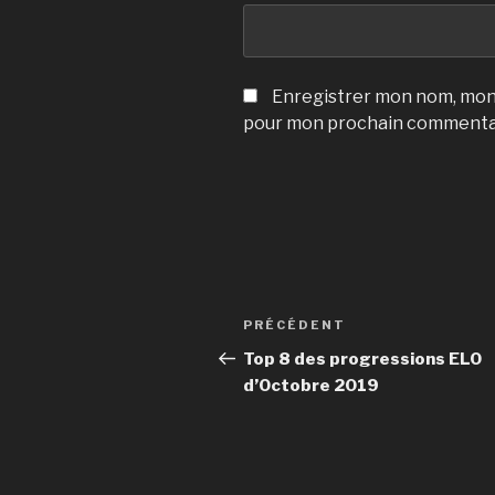
Enregistrer mon nom, mon 
pour mon prochain commenta
Navigation
Article
PRÉCÉDENT
de
précédent
Top 8 des progressions ELO
d’Octobre 2019
l’article