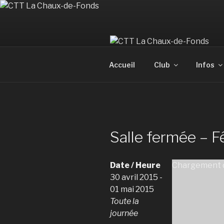
Aller
au
contenu
principal
Accueil
Club
Infos
Salle fermée – Fê
Date / Heure
Chargement d
30 avril 2015 -
01 mai 2015
Toute la
journée