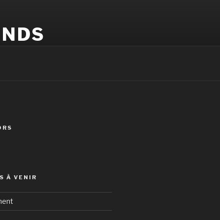
ONDS
ORS
 À VENIR
ment