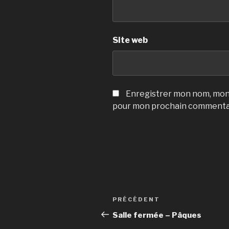
Site web
Enregistrer mon nom, mon 
pour mon prochain commenta
Navigation
Article
PRÉCÉDENT
de
précédent
Salle fermée – Pâques