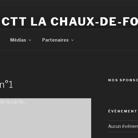
CTT LA CHAUX-DE-F
Votre club de tennis de table
Médias
Partenaires
NOS SPONS
n°1
e la carte…
ÉVÉNEMENTS
Aucun événe