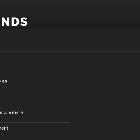
ONDS
ORS
 À VENIR
ment