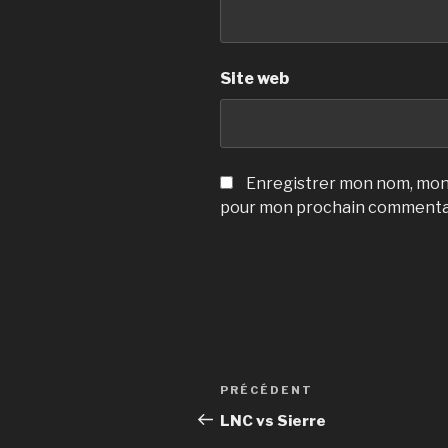
Site web
Enregistrer mon nom, mon 
pour mon prochain commenta
Navigation
Article
PRÉCÉDENT
de
précédent
LNC vs Sierre