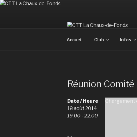
Aller
au
contenu
principal
Accueil
Club
Infos
Réunion Comité 
Date / Heure
Chargement d
18 août 2014
19:00 - 22:00