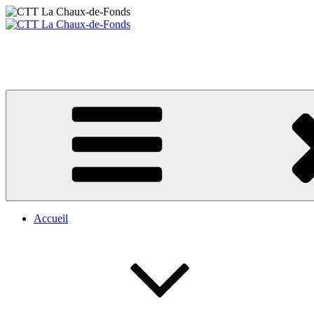
Aller
au
contenu
CTT La Chaux-de-Fonds
principal
Votre club de tennis de table
Accueil