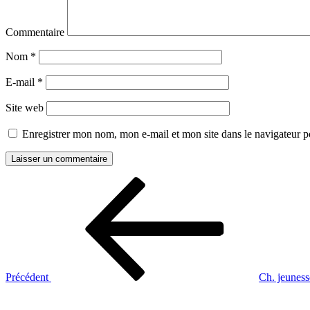
Commentaire
Nom
*
E-mail
*
Site web
Enregistrer mon nom, mon e-mail et mon site dans le navigateur
Navigation
Article
précédent
de
l’article
Précédent
Ch. jeunes
Article
suivant