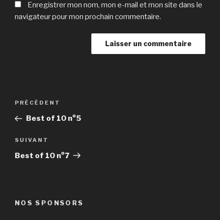
Enregistrer mon nom, mon e-mail et mon site dans le
navigateur pour mon prochain commentaire.
Navigation
Article
PRÉCÉDENT
de
précédent
Best of 10 n°5
l’article
Article
SUIVANT
suivant
Best of 10 n°7
NOS SPONSORS