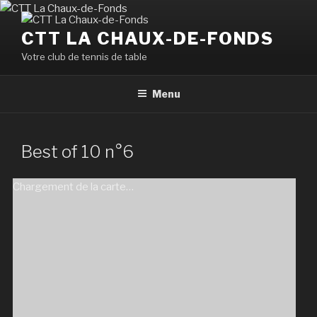
Aller
au
CTT LA CHAUX-DE-FONDS
contenu
Votre club de tennis de table
principal
Menu
Best of 10 n°6
Chargement de la carte…