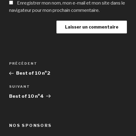
Enregistrer mon nom, mon e-mail et mon site dans le
navigateur pour mon prochain commentaire.
Navigation
Article
PRÉCÉDENT
de
précédent
Best of 10 n°2
l’article
Article
SUIVANT
suivant
Best of 10 n°4
NOS SPONSORS