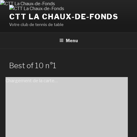
Aller
au
CTT LA CHAUX-DE-FONDS
contenu
Votre club de tennis de table
principal
Menu
Best of 10 n°1
Chargement de la carte…