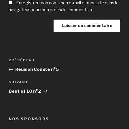
Enregistrer mon nom, mon e-mail et mon site dans le
navigateur pour mon prochain commentaire.
Navigation
Article
PRÉCÉDENT
de
précédent
Réunion Comité n°5
l’article
Article
SUIVANT
suivant
Best of 10 n°2
NOS SPONSORS