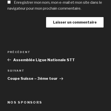
Enregistrer mon nom, mon e-mail et mon site dans le
navigateur pour mon prochain commentaire.
Navigation
Article
PRÉCÉDENT
de
précédent
Assemblée Ligue Nationale STT
l’article
Article
SUIVANT
suivant
Coupe Suisse – 3ème tour
NOS SPONSORS