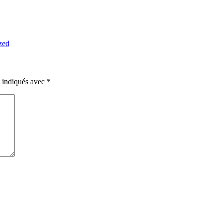
zed
t indiqués avec
*