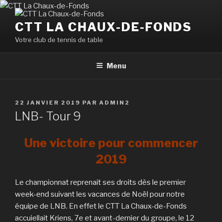
Aller
au
CTT LA CHAUX-DE-FONDS
contenu
Votre club de tennis de table
principal
Menu
PUBLIÉ
22 JANVIER 2019
PAR
ADMIN2
LE
LNB- Tour 9
Une victoire pour commencer
2019
Le championnat reprenait ses droits dès le premier
week-end suivant les vacances de Noël pour notre
équipe de LNB. En effet le CTT La Chaux-de-Fonds
accuiellait Kriens, 7e et avant-dernier du groupe, le 12