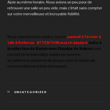
Ajoie au même horaire. Nous avions un peu peur de
retrouver une salle un peu vide, mais c’était sans compter
sur votre merveilleuse et incroyable fidélité.
Nous vous donnons rendez-vous le
samedi 2 février à
18h à Bellevue
(
ATTENTION match déplacé
suite à
la sélection de Barish avec l’équipe de Suisse
)
pour
l’accueil de la redoutable équipe de Lucerne,
actuellement deuxième du groupe pour un match qui
sera probablement très intéressant.
CATÉGORIES
UNCATEGORIZED