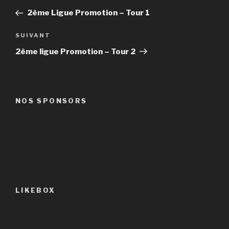
de
précédent
2ème Ligue Promotion – Tour 1
l’article
Article
SUIVANT
suivant
2ème ligue Promotion – Tour 2
NOS SPONSORS
LIKEBOX