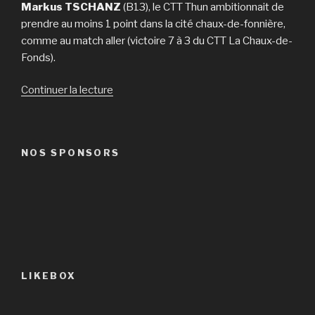
Markus TSCHANZ
(B13), le CTT Thun ambitionnait de
prendre au moins 1 point dans la cité chaux-de-fonnière,
comme au match aller (victoire 7 à 3 du CTT La Chaux-de-
Fonds).
de
Continuer la lecture
« LNC
vs
Thun
NOS SPONSORS
–
Victoire
9
à
1 »
LIKEBOX