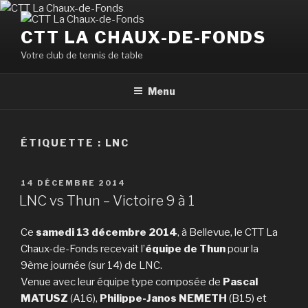
Aller
au
CTT LA CHAUX-DE-FONDS
contenu
Votre club de tennis de table
principal
Menu
ÉTIQUETTE :
LNC
PUBLIÉ
14 DÉCEMBRE 2014
LE
LNC vs Thun – Victoire 9 à 1
Ce
samedi 13 décembre 2014
, à Bellevue, le CTT La
Chaux-de-Fonds recevait l’
équipe de Thun
pour la
9ème journée (sur 14) de LNC.
Venue avec leur équipe type composée de
Pascal
MATUSZ
(A16),
Philippe-Janos NEMETH
(B15) et